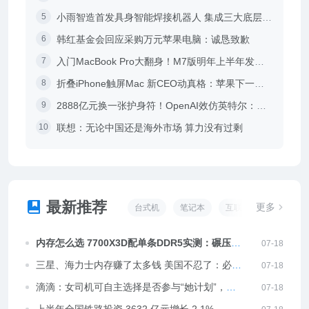
小雨智造首发具身智能焊接机器人 集成三大底层技术起售价16.98万
韩红基金会回应采购万元苹果电脑：诚恳致歉
入门MacBook Pro大翻身！M7版明年上半年发：Ultra同款设计
折叠iPhone触屏Mac 新CEO动真格：苹果下一步棋怎么走
2888亿元换一张护身符！OpenAI效仿英特尔：把5%股份送给特朗普
联想：无论中国还是海外市场 算力没有过剩
最新推荐
更多
台式机
笔记本
互联网
云计算
内存怎么选 7700X3D配单条DDR5实测：碾压
07-18
5800X3D配双条DDR4！
三星、海力士内存赚了太多钱 美国不忍了：必须
07-18
分享给美国
滴滴：女司机可自主选择是否参与“她计划”，拒
07-18