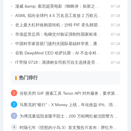
为受害者恢复账号
漫威 &amp; 索尼超英电影《蜘蛛侠：崭新之
07-18
日》发行通知出炉：片长 145 分钟，7 月 29 日
ASML 拟向全球约 4.5 万名员工发放 2 万欧元股
07-18
上映
票奖励，2030 年解禁
史上最大杠杆收购迎转机：沙特 PIF 牵头财团
07-18
550 亿美元收购 EA，欧盟反补贴审查预计 7 月
市场监管总局：电梯交付验证强制性国家标准公
07-18
底放行
开征求意见，解决各地自检标准不一等问题
中国科学家首获门捷列夫国际基础科学奖，潘建
07-18
伟量子通信成果获国际认可
谷歌 DeepMind CEO 哈萨比斯：AI 不会令科
07-18
学、技术、工程、数学专业失去价值
IT早报 0718：滴滴称女司机可自主选择是否参
07-18
与“她计划”；曝 DeepSeek 最新估值 3500 亿
热门排行
元；比亚迪公布“8 系唐”新车官图；尚界辟谣脱
离鸿蒙智行...
谷歌关闭 GIF 搜索工具 Tenor API 对外服务，要求第三
方平台另寻出路
马斯克的“银行”：X Money 上线，年化收益 6%、消费
返现 3%
为博流量诋毁袁隆平院士，200 万粉网红被沈阳警方依
法刑拘
时隔七年《愤怒的小鸟 3》首支预告片发布：胖红升级