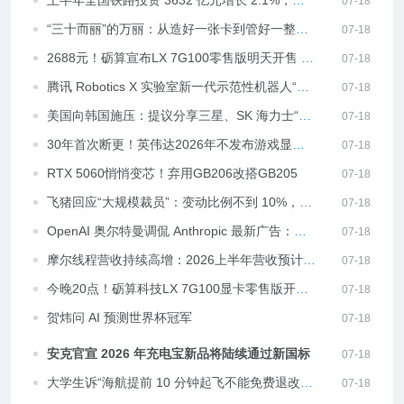
单管理规则和平台全量司机一致
上半年全国铁路投资 3632 亿元增长 2.1%，西
07-18
安至十堰高铁等新线开通
“三十而丽”的万丽：从造好一张卡到管好一整台
07-18
PC
2688元！砺算宣布LX 7G100零售版明天开售 多
07-18
数网友选择观望
腾讯 Robotics X 实验室新一代示范性机器人“小
07-18
六”首次公开亮相，系“小五”迭代之作
美国向韩国施压：提议分享三星、SK 海力士“超
07-18
额利润”，主张“美企大量采购应获分成”
30年首次断更！英伟达2026年不发布游戏显
07-18
卡：AMD迎捡漏良机
RTX 5060悄悄变芯！弃用GB206改搭GB205
07-18
飞猪回应“大规模裁员”：变动比例不到 10%，正
07-18
在招聘的员工人数与离职人数基本持平
OpenAI 奥尔特曼调侃 Anthropic 最新广告：我
07-18
还以为这是讽刺短片
摩尔线程营收持续高增：2026上半年营收预计为
07-18
上年同期2.35至2.49倍
今晚20点！砺算科技LX 7G100显卡零售版开售
07-18
售价2688元
贺炜问 AI 预测世界杯冠军
07-18
安克官宣 2026 年充电宝新品将陆续通过新国标
07-18
大学生诉“海航提前 10 分钟起飞不能免费退改
07-18