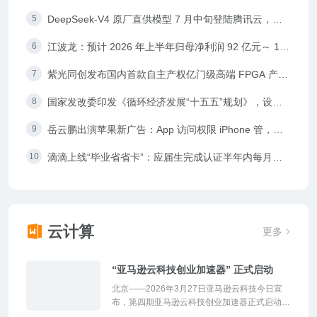
全职奶爸面对育儿挑战，12 月 23 日北美上映
DeepSeek-V4 原厂直供模型 7 月中旬登陆腾讯云，同
步引入峰谷定价机制
江波龙：预计 2026 年上半年归母净利润 92 亿元～ 110
亿元，同比预增 62204%~74394%
紫光同创发布国内首款自主产权亿门级高端 FPGA 产
品，采用 FinFET 工艺
国家发改委印发《循环经济发展“十五五”规划》，设定
2030 年资源产出率提升 16% 目标
岳云鹏出演苹果新广告：App 访问权限 iPhone 管，隐
私由你说了算
滴滴上线“毕业省省卡”：应届生完成认证半年内每月可
领 6 张 5 元打车券
云计算
更多
“亚马逊云科技创业加速器” 正式启动
北京――2026年3月27日亚马逊云科技今日宣
布，第四期亚马逊云科技创业加速器正式启动。
本期加速器将聚焦于生成式AI和AI硬件创新两大