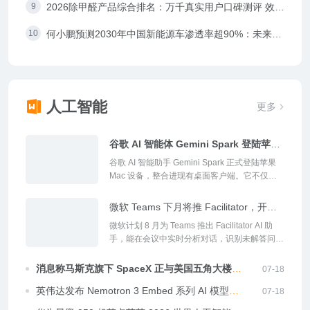
2026除甲醛产品综合排名：万千真实用户口碑测评 效果
最好的甲醛产品
何小鹏预测2030年中国新能源车渗透率超90%：未来每
辆车都是四轮机器人
人工智能
更多
谷歌 AI 智能体 Gemini Spark 登陆苹果
Mac，可实时追踪资讯动态
谷歌 AI 智能助手 Gemini Spark 正式登陆苹果
Mac 设备，整合进现有桌面客户端。它不仅能
读取本地文件、整理发票生成表格，还接入了
Google Tasks、Keep 及 Canva、Dropbox 等
微软 Teams 下月将推 Facilitator，开会
第三方应用，可执行订餐、购物、设计等复杂任
时 AI 辅助解答你的疑惑
微软计划 8 月为 Teams 推出 Facilitator AI 助
务。新增实时话题追踪能力。#谷歌Gemini##AI
手，能在会议中实时分析对话，识别未解答问题
智能体#...
并提供相关答案，帮助参会者补充信息。该功能
默认关闭，不会主动发言，预计 8 月下旬全面上
消息称马斯克旗下 SpaceX 正与美国五角大楼洽
07-18
线。#MicrosoftTeams# #AI办公#...
谈 AI 算力供应，拟通过低价抢市场
英伟达发布 Nemotron 3 Embed 系列 AI 模型，
07-18