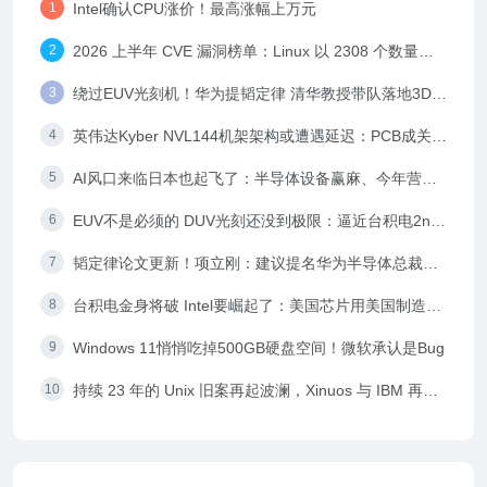
Intel确认CPU涨价！最高涨幅上万元
2026 上半年 CVE 漏洞榜单：Linux 以 2308 个数量居
首
绕过EUV光刻机！华为提韬定律 清华教授带队落地3D堆
叠芯片
英伟达Kyber NVL144机架架构或遭遇延迟：PCB成关键
瓶颈
AI风口来临日本也起飞了：半导体设备赢麻、今年营收
6.5万亿日元
EUV不是必须的 DUV光刻还没到极限：逼近台积电2nm
不是梦
韬定律论文更新！项立刚：建议提名华为半导体总裁何
庭波为中国双院院士
台积电金身将破 Intel要崛起了：美国芯片用美国制造会
成为常态
Windows 11悄悄吃掉500GB硬盘空间！微软承认是Bug
持续 23 年的 Unix 旧案再起波澜，Xinuos 与 IBM 再次
对簿公堂