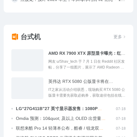
亿元，同比预增 62204%~74394%
台式机
更多
AMD RX 7900 XTX 原型显卡曝光：红色
PCB、位宽 256-bit
网友 u/Shav_tech 于 7 月 1 日在 Reddit 社区发
帖，分享了一组图片，展示了 AMD Radeon RX
7900 XTX 显卡工程样品，采用红色 PCB。...
英伟达 RTX 5080 公版显卡将在
BW2026 限量发售，8299 元
IT之家从活动介绍获悉，现场购买 RTX 5080 公
版显卡需要先获取必购券，获取途径包括在线预
约、现场打卡、合作游戏展台互动。...
LG“27G411B”27 英寸显示器发售：1080P
07-18
144Hz，779 元
Omdia 预测：10&quot; 及以上 OLED 出货量
07-18
2026 年有望逆势增长 18.8%
联想来酷 Pro 14 轻薄本公布，酷睿 / 锐龙双版
07-18