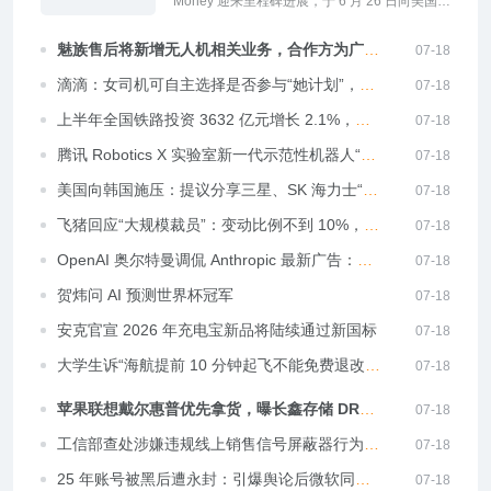
Money 迎来里程碑进展，于 6 月 26 日向美国境
内的 Premium 和 Premium+ 订阅用户内测上
线。...
魅族售后将新增无人机相关业务，合作方为广东
07-18
百纳智航
滴滴：女司机可自主选择是否参与“她计划”，拒
07-18
单管理规则和平台全量司机一致
上半年全国铁路投资 3632 亿元增长 2.1%，西
07-18
安至十堰高铁等新线开通
腾讯 Robotics X 实验室新一代示范性机器人“小
07-18
六”首次公开亮相，系“小五”迭代之作
美国向韩国施压：提议分享三星、SK 海力士“超
07-18
额利润”，主张“美企大量采购应获分成”
飞猪回应“大规模裁员”：变动比例不到 10%，正
07-18
在招聘的员工人数与离职人数基本持平
OpenAI 奥尔特曼调侃 Anthropic 最新广告：我
07-18
还以为这是讽刺短片
贺炜问 AI 预测世界杯冠军
07-18
安克官宣 2026 年充电宝新品将陆续通过新国标
07-18
大学生诉“海航提前 10 分钟起飞不能免费退改
07-18
签”后续：航司运输总条件已删除相关限制
苹果联想戴尔惠普优先拿货，曝长鑫存储 DRAM
07-18
订单已排至 2027 年底
工信部查处涉嫌违规线上销售信号屏蔽器行为，
07-18
督促电商平台落实责任
25 年账号被黑后遭永封：引爆舆论后微软同意
07-18