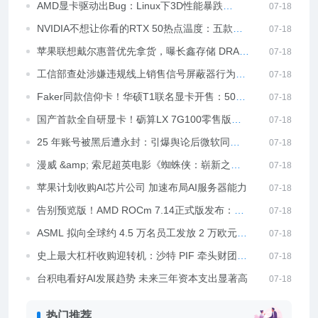
签”后续：航司运输总条件已删除相关限制
AMD显卡驱动出Bug：Linux下3D性能暴跌
07-18
50%！
NVIDIA不想让你看的RTX 50热点温度：五款工
07-18
具已绕过限制！
苹果联想戴尔惠普优先拿货，曝长鑫存储 DRAM
07-18
订单已排至 2027 年底
工信部查处涉嫌违规线上销售信号屏蔽器行为，
07-18
督促电商平台落实责任
Faker同款信仰卡！华硕T1联名显卡开售：5060
07-18
Ti卖3999元、5070卖5999元
国产首款全自研显卡！砺算LX 7G100零售版上
07-18
市：2688元
25 年账号被黑后遭永封：引爆舆论后微软同意
07-18
为受害者恢复账号
漫威 &amp; 索尼超英电影《蜘蛛侠：崭新之
07-18
日》发行通知出炉：片长 145 分钟，7 月 29 日
苹果计划收购AI芯片公司 加速布局AI服务器能力
07-18
上映
告别预览版！AMD ROCm 7.14正式版发布：锐
07-18
龙 AI 400系列终于上车
ASML 拟向全球约 4.5 万名员工发放 2 万欧元股
07-18
票奖励，2030 年解禁
史上最大杠杆收购迎转机：沙特 PIF 牵头财团
07-18
550 亿美元收购 EA，欧盟反补贴审查预计 7 月
台积电看好AI发展趋势 未来三年资本支出显著高
07-18
底放行
于往期
热门推荐