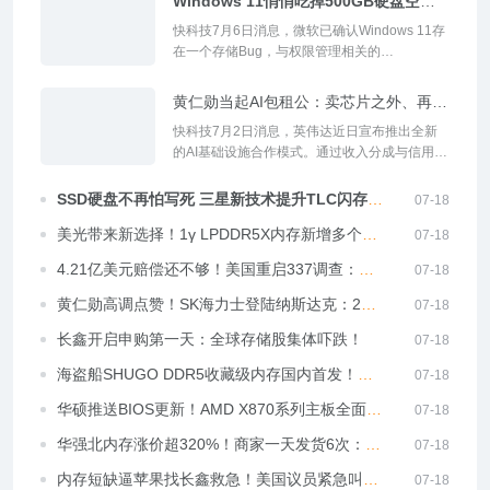
Windows 11悄悄吃掉500GB硬盘空
间！微软承认是Bug
快科技7月6日消息，微软已确认Windows 11存
在一个存储Bug，与权限管理相关的
CapabilityAccessManager.db-wal文件会不受
控制地膨胀，后台吞噬系统盘空间直到C盘被填
黄仁勋当起AI包租公：卖芯片之外、再抽
满，部分用户系统中该文件已增...
成厂商云收入
快科技7月2日消息，英伟达近日宣布推出全新
的AI基础设施合作模式。通过收入分成与信用支
持机制，英伟达与AI云服务商共同建设大规模多
租户AI工厂。英伟达将获得标准产品收入之外的
SSD硬盘不再怕写死 三星新技术提升TLC闪存寿
07-18
云服务收入分...
命43%
美光带来新选择！1γ LPDDR5X内存新增多个规
07-18
格
4.21亿美元赔偿还不够！美国重启337调查：英
07-18
伟达、三星、谷歌等全涉案
黄仁勋高调点赞！SK海力士登陆纳斯达克：265
07-18
亿美元募资规模超越阿里巴巴
长鑫开启申购第一天：全球存储股集体吓跌！
07-18
海盗船SHUGO DDR5收藏级内存国内首发！
07-18
2026 ChinaJoy见
华硕推送BIOS更新！AMD X870系列主板全面支
07-18
持长鑫内存：频率飙至8400MT/s
华强北内存涨价超320%！商家一天发货6次：越
07-18
涨越抢
内存短缺逼苹果找长鑫救急！美国议员紧急叫
07-18