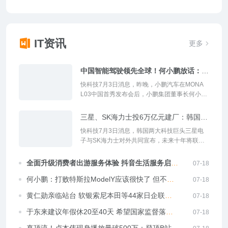
IT资讯
更多
中国智能驾驶领先全球！何小鹏放话：
L4、L5技术会在3-5年内落地
快科技7月3日消息，昨晚，小鹏汽车在MONA
L03中国首秀发布会后，小鹏集团董事长何小鹏
分享了自己对中国智能辅助驾驶技术的看法。据
悉，今年6月，联合国正式发布了一项全球自动
三星、SK海力士投6万亿元建厂：韩国总
驾驶技术法规&md...
统向公司掌门人90度鞠躬 本想行跪拜大
快科技7月3日消息，韩国两大科技巨头三星电
礼
子与SK海力士对外共同宣布，未来十年将联手
推进一项规模空前的全链条扩产计划，覆盖晶圆
制造、AI数据中心建设、存储器量产升级等多个
全面升级消费者出游服务体验 抖音生活服务启动
07-18
半导体核心领域，...
暑期保障专项
何小鹏：打败特斯拉ModelY应该很快了 但不一
07-18
定是中国品牌
黄仁勋亲临站台 软银索尼本田等44家日企联手
07-18
搞AI：力争抗衡中国
于东来建议年假休20至40天 希望国家监督落地
07-18
质量：每周工作40小时 超过就违法
真顶流！卢本伟现身播放量破500万：登顶B站热