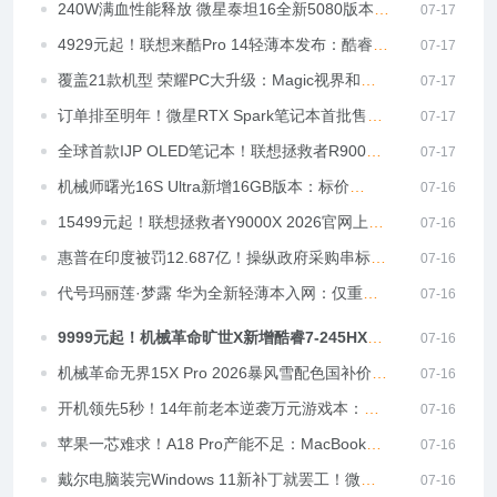
步！
240W满血性能释放 微星泰坦16全新5080版本开
07-17
售 国补低至16299元
4929元起！联想来酷Pro 14轻薄本发布：酷睿/
07-17
锐龙双版本可选
覆盖21款机型 荣耀PC大升级：Magic视界和
07-17
YOYO Claw焕新
订单排至明年！微星RTX Spark笔记本首批售
07-17
罄：已紧急增调配额
全球首款IJP OLED笔记本！联想拯救者R9000P
07-17
即将登场
机械师曙光16S Ultra新增16GB版本：标价
07-16
11999元比32GB版本还贵！
15499元起！联想拯救者Y9000X 2026官网上
07-16
线：可选RTX 5060/5070
惠普在印度被罚12.687亿！操纵政府采购串标：
07-16
笔记本、台式机全涉事
代号玛丽莲·梦露 华为全新轻薄本入网：仅重
07-16
700g 刷新行业纪录
9999元起！机械革命旷世X新增酷睿7-245HX
07-16
版：RTX5060/5070可选
机械革命无界15X Pro 2026暴风雪配色国补价
07-16
6799元：配锐龙AI 9 HX 470
开机领先5秒！14年前老本逆袭万元游戏本：全
07-16
靠把系统装内存里
苹果一芯难求！A18 Pro产能不足：MacBook
07-16
Neo出货量暴降40%
戴尔电脑装完Windows 11新补丁就罢工！微软
07-16