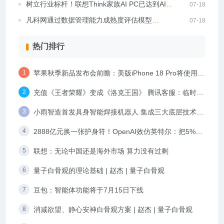
铁路12306、美团等打造全新体验，各种场景一
树立行业标杆！联想Think家族AI PC已达到AI终
07-18
窗搞定
端智能化最高L3级
凡科网通过数据管理能力成熟度评估模型
07-18
（DCMM）三级认证
热门排行
苹果秋季新品发布会前瞻：美版iPhone 18 Pro将使用高
通基带 支持毫米波频段
充值《王者荣耀》变成《洛克王国》 腾讯客服：临时界
面bug 团队在优化稳定
小雨智造首发具身智能焊接机器人 集成三大底层技术起
售价16.98万
2888亿元换一张护身符！OpenAI效仿英特尔：把5%股
份送给特朗普
联想：无论中国还是海外市场 算力没有过剩
量子白骨观的理论基础 | 赵杰 | 量子白骨观
豆包：智能体功能将于7月15日下线
消减欲望、静心安神白骨观方案 | 赵杰 | 量子白骨观