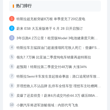
热门排行
特斯拉超充桩突破8万根 单季度充了20亿度电
蔚来 ES8 大五座版将于 6 月 28 日开启预订
3年仅跑4.2万公里！租赁版Model 3电池健康度只剩
90%
特斯拉车主猛踩油门超速撞塌民宅致人死亡：曾嫌FSD
开车太保守
领先7.7万辆 比亚迪二季度纯电车销量再超特斯拉
超预期！特斯拉第二季度交付48万辆 大涨34%
特斯拉Semi卡车发生首起致命事故：路口追尾轿车致2
人死亡
开理想救人不沾品牌 乱停车全怪车型 理想车主吐槽网络
双标
卖爆了还卖得贵！蔚来6月成交均价44.3万 碾压BBA传
统豪车
小鹏汽车将进军游艇领域：内部代号飞鱼