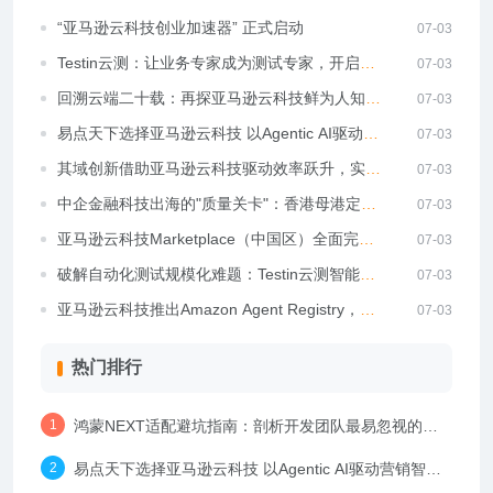
业破解设备覆盖与维护成本难题
“亚马逊云科技创业加速器” 正式启动
07-03
Testin云测：让业务专家成为测试专家，开启自
07-03
动化测试新纪元
回溯云端二十载：再探亚马逊云科技鲜为人知的
07-03
关键事实
易点天下选择亚马逊云科技 以Agentic AI驱动营
07-03
销智能化升级
其域创新借助亚马逊云科技驱动效率跃升，实现
07-03
全球业务快速拓展
中企金融科技出海的"质量关卡"：香港母港定位
07-03
下的软件质控破局路径
亚马逊云科技Marketplace（中国区）全面完成
07-03
自助上架体系建设
破解自动化测试规模化难题：Testin云测智能执
07-03
行与失败归因方案
亚马逊云科技推出Amazon Agent Registry，规
07-03
模化管理Agent
热门排行
鸿蒙NEXT适配避坑指南：剖析开发团队最易忽视的技
术盲区
易点天下选择亚马逊云科技 以Agentic AI驱动营销智能