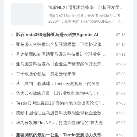
前沿领域，招募规模达60-80家。加速器旨在帮
鸿蒙NEXT适配避坑指南：剖析开发团队
助初创企业精准定位业务场景，高效构建。...
最易忽视的技术盲区
鸿蒙NEXT商用化提速，开发者面临适配大考
2026年，原生鸿蒙（HarmonyOSNEXT）已从
开发者预览走向大规模商用。华为官方数据显
示，截至2026年4月，搭载HarmonyOSNEXT
影石Insta360选择亚马逊云科技Agentic AI 正
07-18
的终端设备已突破5000万台，日均新增设备超
式发布一站式智能成片应用
亚马逊云科技推出全新开源模型上下文协议服务
过15万台。。...
07-16
器，助科学家快速获取研究数据
月之暗面Kimi借助亚马逊云科技推进全球业务发
07-11
展
亚马逊云科技发布《企业生产级智能体开发部署
07-09
指南》
二十载匠心独运，奠定云端未来
07-03
从工具到工程基建：Testin云测视角下的AI原生
07-03
质量体系演进
华为云AI战略升级：以行业智能体为中心，打造
07-03
企业级AI创新“黑土地”
Testin云测出席2026“香港内地企业出海论坛”，
07-03
AI测试赋能金融科技引发热议
德勤中国借助亚马逊云科技赋能全球化企业数智
07-03
化升级 实现业务创新与增长
华为云发布FlexNPU，打造弹性伸缩的“算力金箍
07-03
棒”
兼容测试的最后一公里：Testin云测助力头部企
07-03