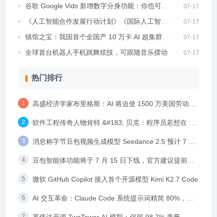
384 超节点已商用落地 750 多套
谷歌 Google Vids 新增数字分身功能：你也可以
07-17
自导自演“AI 大片”
《人工智能合作发展行动计划》《国际人工智能
07-17
伦理治理行动计划》在上海发布
镇馆之宝：我国首个全国产 10 万卡 AI 超集群
07-17
“曙光 8000（登峰）”亮相 WAIC 2026
全球首台机器人手机跳舞炫技，可跟随音乐摆动
07-17
热门排行
高盛经济学家布里格斯：AI 将迫使 1500 万美国劳动者
离开岗位，但不意味着“失业”
软件工程传奇人物肯特 &#183; 贝克：程序员若想在 AI
时代生存，还得学习人际交往能力
消息称字节豆包视频生成模型 Seedance 2.5 预计 7 月
6 日上线体验中心，一周后开放 API
豆包智能体功能将于 7 月 15 日下线，官方建议提前完
成备份
微软 GitHub Copilot 接入首个开源模型 Kimi K2.7 Code
AI 交互革命：Claude Code 系统提示词精简 80%，示
例约束反而遏制表现