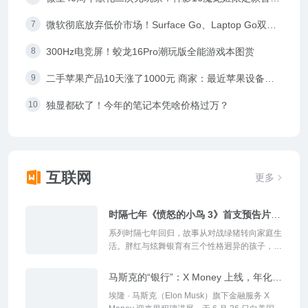
预约
微软彻底放弃低价市场！Surface Go、Laptop Go双双
被砍
300Hz电竞屏！蛟龙16Pro潮玩版全能游戏本图赏
二手苹果产品10天涨了1000元 商家：最近苹果设备都
涨疯了
独显都砍了！今年的笔记本凭啥价格过万？
互联网
更多
时隔七年《愤怒的小鸟 3》首支预告片发
布：胖红升级全职奶爸面对育儿挑战，
系列时隔七年回归，故事从对战绿猪转向家庭生
12 月 23 日北美上映
活。胖红与炫舞银育有三个性格迥异的孩子，面
临育儿挑战。原班配音阵容回归，并加入多位新
星及网红。影片已定档 2026 年 12 月 23 日北
马斯克的“银行”：X Money 上线，年化收
美上映。#愤怒的小鸟 3# #动画电影#...
益 6%、消费返现 3%
埃隆 · 马斯克（Elon Musk）旗下金融服务 X