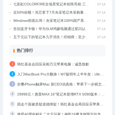
紧急停止推送
七彩虹COLORFIRE全场景笔记本矩阵亮相 三款
07-14
主力机型圈粉无数
近50%份额！兆芯拿下7月央采笔记本采购量榜
07-14
首
Windows彻底出局！央采笔记本100%国产系
07-14
统：联想成最大赢家
告别蓝牙卡顿！华为SLM鸿蒙电脑通过星闪认证
07-14
直连星闪键鼠手柄
五千元以下的笔记本几乎消失！经销商：至少一
07-14
年看不到涨价尽头
热门排行
韩红基金会回应采购万元苹果电脑：诚恳致歉
入门MacBook Pro大翻身！M7版明年上半年发：Ultra
同款设计
折叠iPhone触屏Mac 新CEO动真格：苹果下一步棋怎么
走
29998元！惠普MAX 16"笔记本新增RTX 5090版本：双
16GB内存+1TB SSD
因走个面被质疑道德绑架！韩红基金会再回应买苹果万
元电脑、相机等：始终严守底线
微星40周年献礼二次元玩家！神影16魔龙姬限定款首发