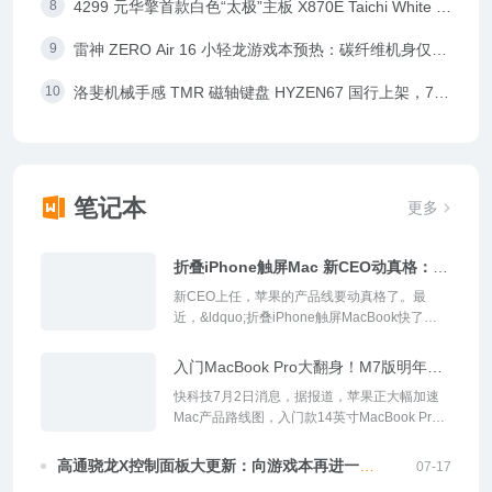
称采用 DRAM-less 方案
4299 元华擎首款白色“太极”主板 X870E Taichi White 上
架发售：万兆有线 + WiFi7 无线网卡
雷神 ZERO Air 16 小轻龙游戏本预热：碳纤维机身仅重
1.64kg，酷睿 U7 356H + RTX 5070
洛斐机械手感 TMR 磁轴键盘 HYZEN67 国行上架，7
月 9 日发售
笔记本
更多
折叠iPhone触屏Mac 新CEO动真格：苹
果下一步棋怎么走
新CEO上任，苹果的产品线要动真格了。最
近，&ldquo;折叠iPhone触屏MacBook快了
&rdquo;冲上热搜。这不是空穴来风，我们从系
统代码里嗅到了痕迹。macOS&nbsp;27的
入门MacBook Pro大翻身！M7版明年上
iPhone镜像功能，显示比例可以拉...
半年发：Ultra同款设计
快科技7月2日消息，据报道，苹果正大幅加速
Mac产品路线图，入门款14英寸MacBook Pro
将在2027上半年获得M7芯片升级，并将采用
MacBook Ultra的同款设计语言，这意味着用户
高通骁龙X控制面板大更新：向游戏本再进一
07-17
无需购买最昂贵的型号就能...