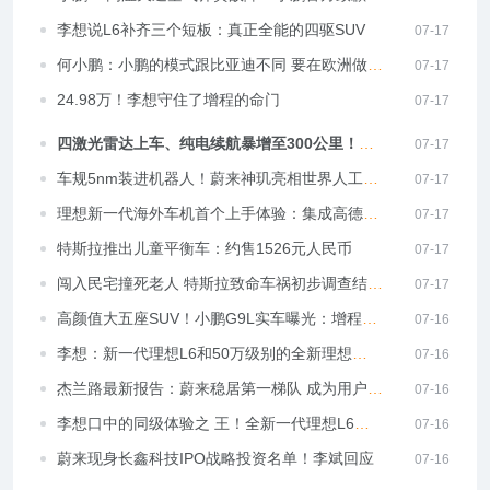
延保至8年/16万公里
李想说L6补齐三个短板：真正全能的四驱SUV
07-17
何小鹏：小鹏的模式跟比亚迪不同 要在欧洲做中
07-17
高端
24.98万！李想守住了增程的命门
07-17
四激光雷达上车、纯电续航暴增至300公里！全
07-17
新理想L6上市：24.98万
车规5nm装进机器人！蔚来神玑亮相世界人工智
07-17
能大会：发布具身智能开发平台
理想新一代海外车机首个上手体验：集成高德、
07-17
Yandex两套地图 四种语言
特斯拉推出儿童平衡车：约售1526元人民币
07-17
闯入民宅撞死老人 特斯拉致命车祸初步调查结果
07-17
披露：非FSD故障
高颜值大五座SUV！小鹏G9L实车曝光：增程纯
07-16
电齐发
李想：新一代理想L6和50万级别的全新理想
07-16
L9“同代同芯”
杰兰路最新报告：蔚来稳居第一梯队 成为用户最
07-16
推荐的新能源豪华品牌
李想口中的同级体验之 王！全新一代理想L6升
07-16
级点一文看懂
蔚来现身长鑫科技IPO战略投资名单！李斌回应
07-16