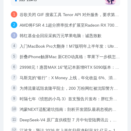
谷歌关闭 GIF 搜索工具 Tenor API 对外服务，要求第三
方平台另寻出路
AMD将FSR 4.1超分辨率技术扩展至Radeon RX 7000
系列显卡，Adrenalin Edition 26.6.2驱动同步发布
韩红基金会回应采购万元苹果电脑：诚恳致歉
入门MacBook Pro大翻身！M7版明年上半年发：Ultra
同款设计
折叠iPhone触屏Mac 新CEO动真格：苹果下一步棋怎么
走
29998元！惠普MAX 16"笔记本新增RTX 5090版本：双
16GB内存+1TB SSD
马斯克的“银行”：X Money 上线，年化收益 6%、消费
返现 3%
为博流量诋毁袁隆平院士，200 万粉网红被沈阳警方依
法刑拘
时隔七年《愤怒的小鸟 3》首支预告片发布：胖红升级
全职奶爸面对育儿挑战，12 月 23 日北美上映
鸿蒙NEXT适配避坑指南：剖析开发团队最易忽视的技
术盲区
DeepSeek-V4 原厂直供模型 7 月中旬登陆腾讯云，同
步引入峰谷定价机制
江波龙：预计 2026 年上半年归母净利润 92 亿元～ 110