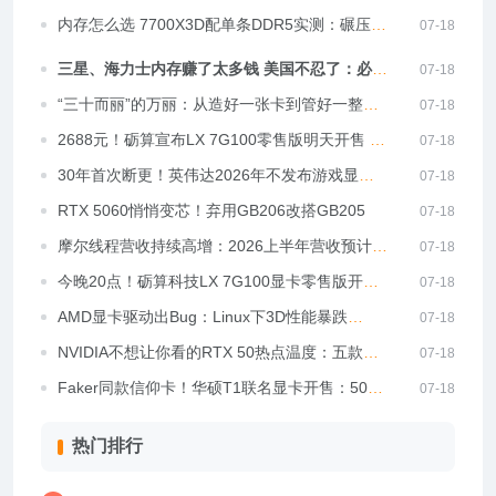
停：严重威胁国家安全
内存怎么选 7700X3D配单条DDR5实测：碾压
07-18
5800X3D配双条DDR4！
三星、海力士内存赚了太多钱 美国不忍了：必须
07-18
分享给美国
“三十而丽”的万丽：从造好一张卡到管好一整台
07-18
PC
2688元！砺算宣布LX 7G100零售版明天开售 多
07-18
数网友选择观望
30年首次断更！英伟达2026年不发布游戏显
07-18
卡：AMD迎捡漏良机
RTX 5060悄悄变芯！弃用GB206改搭GB205
07-18
摩尔线程营收持续高增：2026上半年营收预计为
07-18
上年同期2.35至2.49倍
今晚20点！砺算科技LX 7G100显卡零售版开售
07-18
售价2688元
AMD显卡驱动出Bug：Linux下3D性能暴跌
07-18
50%！
NVIDIA不想让你看的RTX 50热点温度：五款工
07-18
具已绕过限制！
Faker同款信仰卡！华硕T1联名显卡开售：5060
07-18
Ti卖3999元、5070卖5999元
热门排行