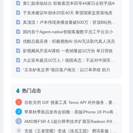
黄仁勋亲临站台 软银索尼本田等44家日企联手搞A
2026-07-18
于东来建议年假休20至40天 希望国家监督落地质
2026-07-18
真顶流！卢本伟现身播放量破500万：登顶B站热榜第一
2026-07-18
国内首个Agent-native智能客服数字员工平台京小
2026-07-18
优酷总裁吴倩：积极拥抱AI 但AI无法取代真人演员
2026-07-18
影视飓风开卖AI课程 一夜销量超10万份 单日营收
2026-07-18
大众宣布裁员10万人！德国表态：不反对中国车企接手
2026-07-18
“京东鲈鱼定养”项目落户南京：以订单养殖 助力
2026-07-18
2026-07-18
热门点击
谷歌关闭 GIF 搜索工具 Tenor API 对外服务，要求第三方平台另寻出路
苹果秋季新品发布会前瞻：美版iPhone 18 Pro将使用高通基带 支持毫米波频段
AMD将FSR 4.1超分辨率技术扩展至Radeon RX 7000系列显卡，Adrenalin Edition 26.6.2驱动同步发布
充值《王者荣耀》变成《洛克王国》 腾讯客服：临时界面bug 团队在优化稳定