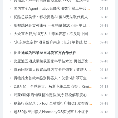
07-18
榜第一
国内首个Agent-native智能客服数字员工平台京
07-18
小灵亮相WAIC 重新定义企业数字劳动力
优酷总裁吴倩：积极拥抱AI 但AI无法取代真人演
07-18
员
影视飓风开卖AI课程 一夜销量超10万份 单日营
07-18
收500万
大众宣布裁员10万人！德国表态：不反对中国车
07-18
企接手德汽车工厂
“京东鲈鱼定养”项目落户南京：以订单养殖 助力
07-18
特色渔业提质增收
比亚迪成为巴黎圣日耳曼官方合作伙伴
07-18
比亚迪五项成果荣获国家科学技术奖 再创历史新
07-18
高
影石回应重大假冒品牌内存卡产销案：查获大量
07-18
假冒产品及设备 多人涉案落网
得物推出首款AI鉴别机器人：仅需5秒 即可生成
07-18
标准化鉴定报告
2.8万亿、全球最大、马斯克第二次点赞：Kimi
07-18
K3凭什么刷屏海内外
鸿蒙6独家店铺级精准定位加持 轻松解锁安心版
07-18
暑期亲子游
刷新行业纪录：xTool 全材质打印机O1 发布首日
07-18
销售额破亿！
超330款应用接入HarmonyOS实况窗！小红书、
07-18