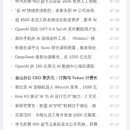
8B 版斩获 RTEB 榜首
华为昇腾 950 超节点荣获 2026 世界人工智能大
07-18
会最高荣誉 SAIL 奖
“反 AI”情绪愈演愈烈，多家头部 AI 公司加强高
07-18
管安保
超 4500 名员工联名致信谷歌皮查伊，要求 AI 浪
07-18
潮中保障被裁员者权益
OpenAI 回应 GPT-5.6 Sol AI 意外删除用户文
07-18
件：已采取措施降低风险
面向手机的 AI 游戏创作工具，《Roblox》移动
07-17
版将更新“Build”功能
歌曲生成平台 Suno 部分源码泄露，被发现全网
07-17
爬取数百万歌曲训练 AI
DeepSeek 最新估值曝光，在 3250 亿元至
07-17
3500 亿元区间
OpenAI 的 160 亿美元 AI 数据中心项目遇阻，
07-17
当地居民担忧水污染 / 拉高电费
金山办公 CEO 章庆元：订阅与 Token 计费长期
07-17
并存，AI 办公商业模式将更灵活
努比亚 AI 宠物机器人 iMoochi 发售，1699 元
07-17
Kimi K3 展示“AI 为 AI 设计芯片”能力：2 天完成
07-17
构建、优化、验证
新研究警告：欧盟 AI“护栏”机制过于僵化，难以
07-17
适应技术变革
百度沈抖：为每位员工每月发放 1000 元额度，
07-17
体验市面主流大模型产品
华为昇腾 950 超节点真机首次公开亮相，昇腾
07-17