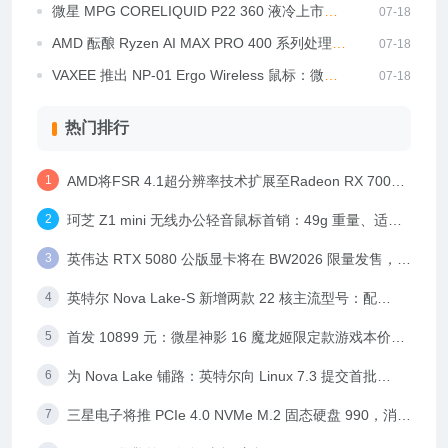
售，569 元起
微星 MPG CORELIQUID P22 360 液冷上市，
07-18
699 / 729 元
AMD 酝酿 Ryzen AI MAX PRO 400 系列处理
07-18
器，支持 ROCm 7.14
VAXEE 推出 NP-01 Ergo Wireless 鼠标：微斜
07-18
握优化大型高背模具
热门排行
AMD将FSR 4.1超分辨率技术扩展至Radeon RX 7000
系列显卡，Adrenalin Edition 26.6.2驱动同步发布
珂芝 Z1 mini 无线办公轻音鼠标首销：49g 重量、适配
小手型，79 元
英伟达 RTX 5080 公版显卡将在 BW2026 限量发售，
8299 元
英特尔 Nova Lake-S 新增两款 22 核主流型号：配
144MB 大缓存，125W 与 65W 双版本
首发 10899 元：微星神影 16 魔龙姬限定款游戏本价格
公布，i9-14900HX + RTX 5060
为 Nova Lake 铺路：英特尔向 Linux 7.3 提交首批
Xe3P 核显驱动更新，支持 CMTG 多屏时钟同步技术
三星电子将推 PCIe 4.0 NVMe M.2 固态硬盘 990，消息