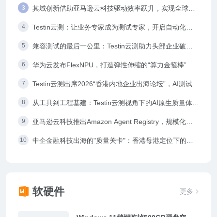
化升级
其域创新借助亚马逊云科技驱动效率跃升，实现全球业
务快速拓展
Testin云测：让业务专家成为测试专家，开启自动化测
试新纪元
兼容测试的最后一公里：Testin云测助力头部企业破解
设备覆盖与维护成本难题
华为云发布FlexNPU，打造弹性伸缩的“算力金箍棒”
Testin云测出席2026“香港内地企业出海论坛”，AI测试赋
能金融科技引发热议
从工具到工程基建：Testin云测视角下的AI原生质量体系
演进
亚马逊云科技推出Amazon Agent Registry，规模化管
理Agent
中企金融科技出海的"质量关卡"：香港母港定位下的软
件质控破局路径
软硬件
更多