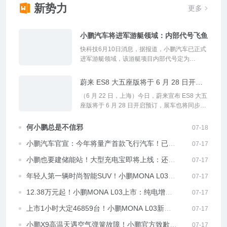
新势力
更多
小鹏汽车将进军游艇领域：内部代号飞鱼
快科技6月10日消息，据报道，小鹏汽车已正式
进军游艇领域，该游艇项目内部代号定为
&ldquo;飞鱼&rdquo;，公司在今年年初就完成了
专项研发团队的组建。且团队规模接近百人，由
蔚来 ES8 大五座版将于 6 月 28 日开启
整车架构负责人钱...
预订
（6 月 22 日，上海）今日，蔚来宣布 ES8 大五
座版将于 6 月 28 日开启预订，展车也将同步陆
续抵达全国蔚来门店。蔚来 ES8 大五座版汇集
蔚来十一年技术创新成果，以宽适的大五座布
何小鹏总是不信邪
07-18
局、从容得体...
小鹏汽车官宣：今年将量产首款飞行汽车！已收
07-17
获超7000个订单
小鹏也要建储能站！大型充电宝即将上线：还带
07-17
人形机器人
年轻人第一辆时尚智能SUV！小鹏MONA L03怎
07-17
么选 一文看懂
12.38万元起！小鹏MONA L03上市：纯电增程
07-17
双动力 搭载满血版第二代VLA
上市1小时大定46859台！小鹏MONA L03新车
07-17
战绩刷新
小鹏X9高温天遇空气弹簧故障！小鹏官方致歉：
07-17